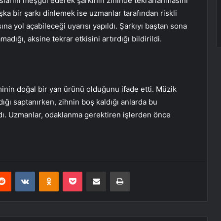
slarını meşgul ederek şarkının zihinde tekrarlanmasını
aşka bir şarkı dinlemek ise uzmanlar tarafından riskli
ına yol açabileceği uyarısı yapıldı. Şarkıyı baştan sona
ğı, aksine tekrar etkisini artırdığı bildirildi.
Ü
iminin doğal bir yan ürünü olduğunu ifade etti. Müzik
dığı saptanırken, zihnin boş kaldığı anlarda bu
dı. Uzmanlar, odaklanma gerektiren işlerden önce
erest
Reddit
VKontakte
Odnoklassniki
Pocket
E-Posta ile paylaş
Yazdır