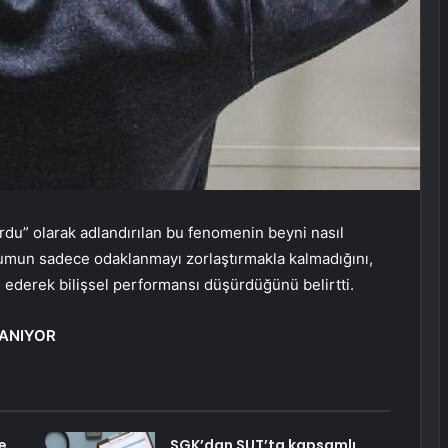
urdu” olarak adlandırılan bu fenomenin beyni nasıl
rumun sadece odaklanmayı zorlaştırmakla kalmadığını,
l ederek bilişsel performansı düşürdüğünü belirtti.
ŞANIYOR
e
SGK’dan SUT’ta kapsamlı