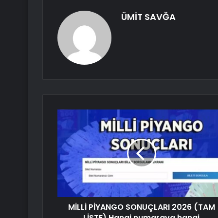
ÜMİT SAVĞA
MİLLİ PİYANGO SONUÇLARI 2026 (TAM
LİSTE) Hangi numaraya hangi