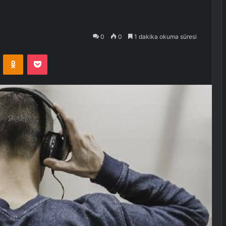
0
0
1 dakika okuma süresi
VKontakte
Odnoklassniki
Pocket