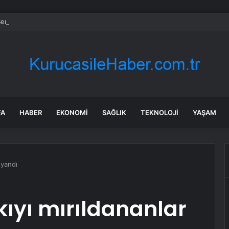
en Gvir’in Ülkeye Girişini Yasakladı
FA
HABER
EKONOMI
SAĞLIK
TEKNOLOJI
YAŞAM
 yandı
kıyı mırıldananlar