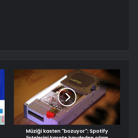
Müziği kasten "bozuyor": Spotify
listelerini kasete kaydeden çılgın