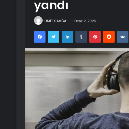
yandı
ÜMİT SAVĞA
Ocak 2, 2026
Facebook
Twitter
LinkedIn
Tumblr
Pinterest
Reddit