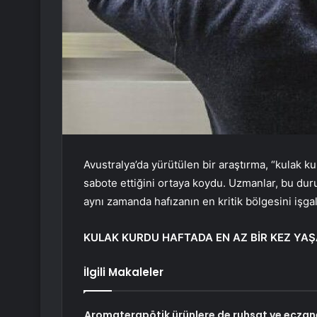
Avustralya’da yürütülen bir araştırma, “kulak k
sabote ettiğini ortaya koydu. Uzmanlar, bu du
aynı zamanda hafızanın en kritik bölgesini işga
KULAK KURDU HAFTADA EN AZ BİR KEZ YA
İlgili Makaleler
Aromaterapötik ürünlere de ruhsat ve eczan