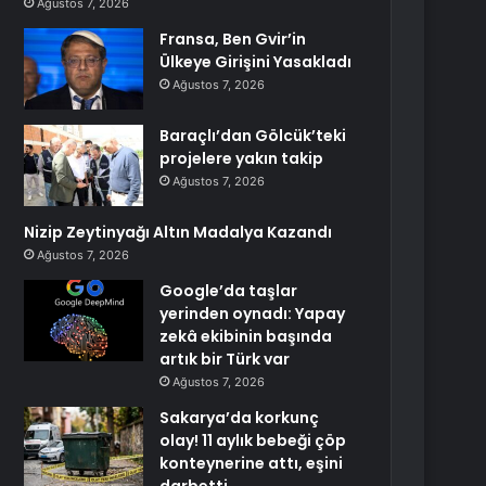
Ağustos 7, 2026
Fransa, Ben Gvir’in
Ülkeye Girişini Yasakladı
Ağustos 7, 2026
Baraçlı’dan Gölcük’teki
projelere yakın takip
Ağustos 7, 2026
Nizip Zeytinyağı Altın Madalya Kazandı
Ağustos 7, 2026
Google’da taşlar
yerinden oynadı: Yapay
zekâ ekibinin başında
artık bir Türk var
Ağustos 7, 2026
Sakarya’da korkunç
olay! 11 aylık bebeği çöp
konteynerine attı, eşini