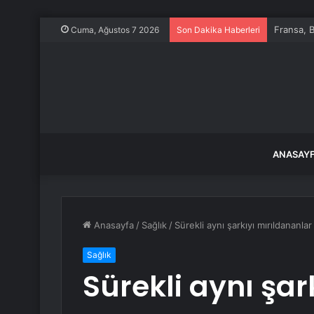
Fransa, B
Cuma, Ağustos 7 2026
Son Dakika Haberleri
ANASAY
Anasayfa
/
Sağlık
/
Sürekli aynı şarkıyı mırıldananlar
Sağlık
Sürekli aynı şar