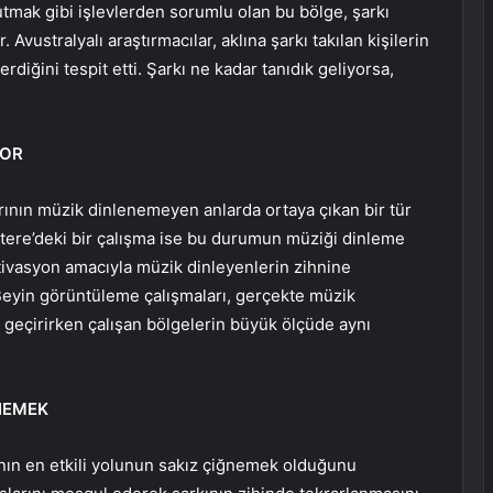
tutmak gibi işlevlerden sorumlu olan bu bölge, şarkı
vustralyalı araştırmacılar, aklına şarkı takılan kişilerin
diğini tespit etti. Şarkı ne kadar tanıdık geliyorsa,
YOR
arının müzik dinlenemeyen anlarda ortaya çıkan bir tür
iltere’deki bir çalışma ise bu durumun müziği dinleme
tivasyon amacıyla müzik dinleyenlerin zihnine
. Beyin görüntüleme çalışmaları, gerçekte müzik
k geçirirken çalışan bölgelerin büyük ölçüde aynı
NEMEK
anın en etkili yolunun sakız çiğnemek olduğunu