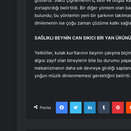
gösterdi. Sakız çiğnemenin iç sesi ve boğaz ka
zorlaştırdığı belirtildi. Bir diğer yöntem olan b
bulundu; bu yöntemin yeni bir şarkının takılmas
dinlemenin ise çoğu zaman çözüme katkı sağlamadı
SAĞLIKLI BEYNİN CAN SIKICI BİR YAN ÜRÜN
Yetkililer, kulak kurtlarının beynin çalışma biç
algısı zayıf olan bireylerin bile bu durumu yaşa
mekanizmanın daha sık devreye girdiği saptan
yoğun müzik dinlenmemesi gerektiğini belirtti.
Facebook
Twitter
LinkedIn
Tumblr
Pint
Paylaş