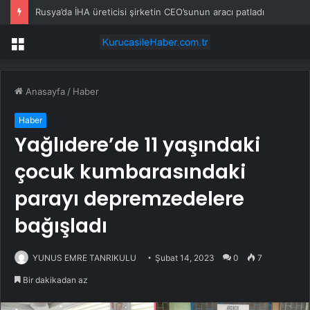
Rusya’da İHA üreticisi şirketin CEO’sunun aracı patladı
Menü
Anasayfa
/
Haber
Haber
Yağlıdere’de 11 yaşındaki
çocuk kumbarasındaki
parayı depremzedelere
bağışladı
YUNUS EMRE TANRIKULU
Şubat 14, 2023
0
7
Bir dakikadan az