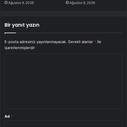
Ağustos 9, 2026
Ağustos 9, 2026
Bir yanıt yazın
E-posta adresiniz yayınlanmayacak.
Gerekli alanlar
*
ile
işaretlenmişlerdir
Y
o
r
u
m
*
Ad
*