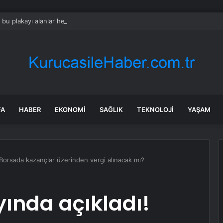
bu plakayı alanlar her yıl daha fazla para ödüyor
FA
HABER
EKONOMI
SAĞLIK
TEKNOLOJI
YAŞAM
! Borsada kazançlar üzerinden vergi alınacak mı?
yında açıkladı!