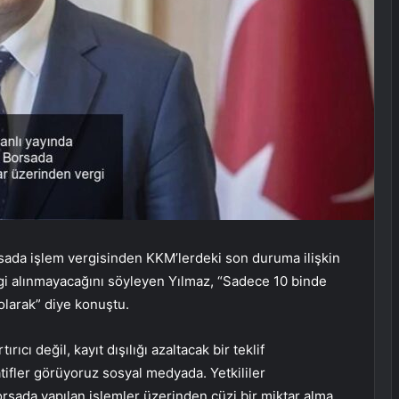
ada işlem vergisinden KKM’lerdeki son duruma ilişkin
gi alınmayacağını söyleyen Yılmaz, “Sadece 10 binde
 olarak” diye konuştu.
cı değil, kayıt dışılığı azaltacak bir teklif
atifler görüyoruz sosyal medyada. Yetkililer
orsada yapılan işlemler üzerinden cüzi bir miktar alma