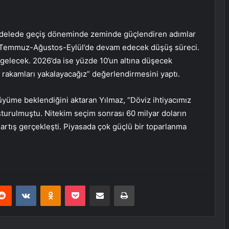
cadelede geçiş döneminde zeminde güçlendiren adımlar
k. Temmuz-Ağustos-Eylül’de devam edecek düşüş süreci.
gelecek. 2026’da ise yüzde 10’un altına düşecek
i rakamları yakalayacağız” değerlendirmesini yaptı.
üyüme beklendiğini aktaran Yılmaz, “Döviz ihtiyacımız
şturulmuştu. Nitekim seçim sonrası 60 milyar doların
artış gerçekleşti. Piyasada çok güçlü bir toparlanma
erest
Reddit
VKontakte
Odnoklassniki
Pocket
E-Posta ile paylaş
Yazdır