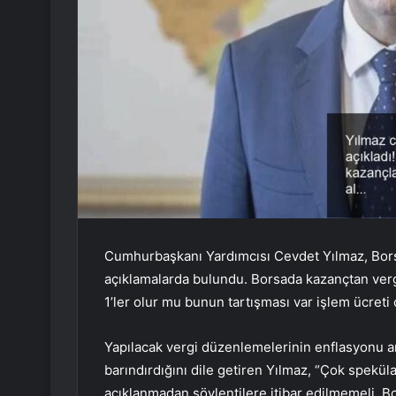
Cumhurbaşkanı Yardımcısı Cevdet Yılmaz, Bors
açıklamalarda bulundu. Borsada kazançtan ver
1’ler olur mu bunun tartışması var işlem ücreti
Yapılacak vergi düzenlemelerinin enflasyonu artırı
barındırdığını dile getiren Yılmaz, “Çok spekül
açıklanmadan söylentilere itibar edilmemeli. B