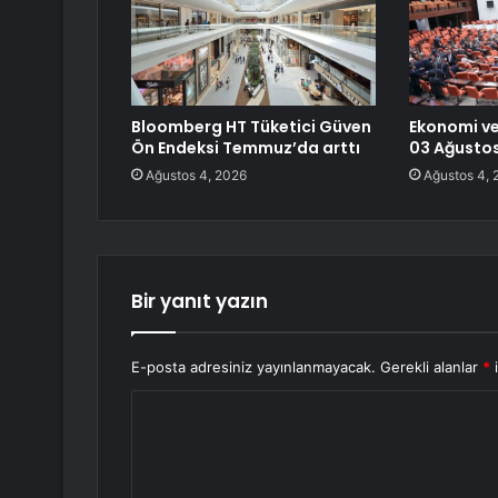
Bloomberg HT Tüketici Güven
Ekonomi ve
Ön Endeksi Temmuz’da arttı
03 Ağusto
Ağustos 4, 2026
Ağustos 4, 
Bir yanıt yazın
E-posta adresiniz yayınlanmayacak.
Gerekli alanlar
*
i
Y
o
r