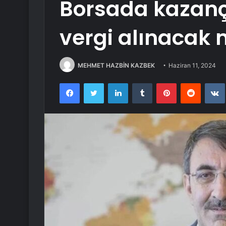
Borsada kazanç
vergi alınacak 
MEHMET HAZBİN KAZBEK
Haziran 11, 2024
Facebook
Twitter
LinkedIn
Tumblr
Pinterest
Reddit