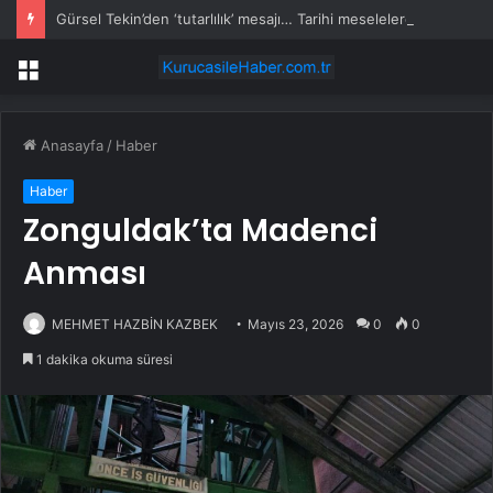
Gürsel Tekin’den ‘tutarlılık’ mesajı… Tarihi meselelerde pusula net olmalı
Menü
Anasayfa
/
Haber
Haber
Zonguldak’ta Madenci
Anması
MEHMET HAZBİN KAZBEK
Mayıs 23, 2026
0
0
1 dakika okuma süresi