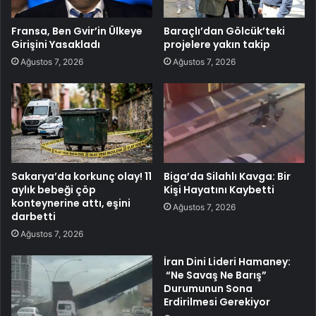
Fransa, Ben Gvir’in Ülkeye
Baraçlı’dan Gölcük’teki
Girişini Yasakladı
projelere yakın takip
Ağustos 7, 2026
Ağustos 7, 2026
Sakarya’da korkunç olay! 11
Biga’da Silahlı Kavga: Bir
aylık bebeği çöp
Kişi Hayatını Kaybetti
konteynerine attı, eşini
Ağustos 7, 2026
darbetti
Ağustos 7, 2026
İran Dini Lideri Hamaney:
“Ne Savaş Ne Barış”
Durumunun Sona
Erdirilmesi Gerekiyor