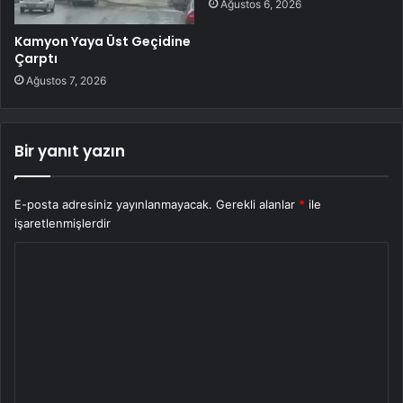
Ağustos 6, 2026
Kamyon Yaya Üst Geçidine
Çarptı
Ağustos 7, 2026
Bir yanıt yazın
E-posta adresiniz yayınlanmayacak.
Gerekli alanlar
*
ile
işaretlenmişlerdir
Y
o
r
u
m
*