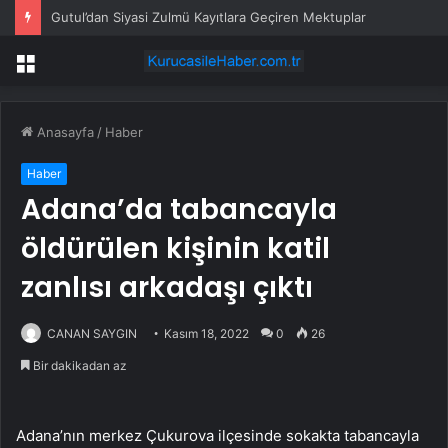
CHP’nin yüzde 40’ı gitti
Menü
Anasayfa
/
Haber
Haber
Adana’da tabancayla
öldürülen kişinin katil
zanlısı arkadaşı çıktı
CANAN SAYGIN
Kasım 18, 2022
0
26
Bir dakikadan az
Adana’nın merkez Çukurova ilçesinde sokakta tabancayla