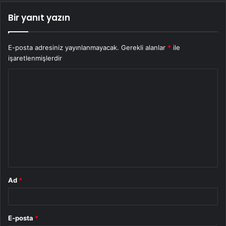
Bir yanıt yazın
E-posta adresiniz yayınlanmayacak.
Gerekli alanlar
*
ile
işaretlenmişlerdir
Y
o
r
u
m
*
Ad
*
E-posta
*