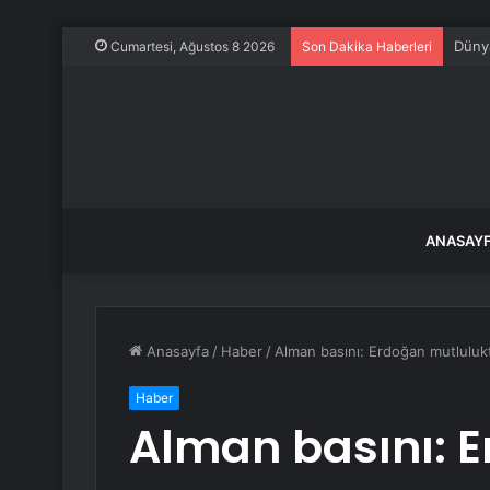
İzmir
Cumartesi, Ağustos 8 2026
Son Dakika Haberleri
ANASAY
Anasayfa
/
Haber
/
Alman basını: Erdoğan mutluluk
Haber
Alman basını: 