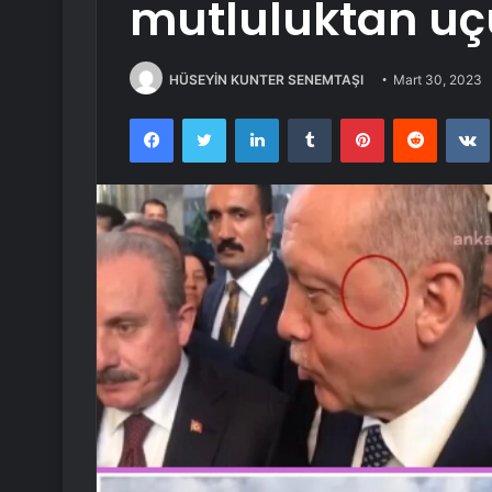
mutluluktan uç
HÜSEYİN KUNTER SENEMTAŞI
Mart 30, 2023
Facebook
Twitter
LinkedIn
Tumblr
Pinterest
Reddit