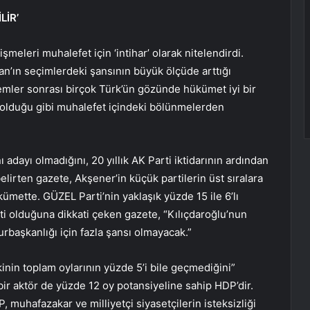
LİR’
meleri muhalefet için ‘intihar’ olarak nitelendirdi.
an’ın seçimlerdeki şansının büyük ölçüde arttığı
mler sonrası birçok Türk’ün gözünde hükümet iyi bir
 olduğu gibi muhalefet içindeki bölünmelerden
 adayı olmadığını, 20 yıllık AK Parti iktidarının ardından
elirten gazete, Akşener’in küçük partilerin üst sıralara
ümette. GÜZEL Parti’nin yaklaşık yüzde 15 ile 6’lı
 olduğuna dikkati çeken gazete, “Kılıçdaroğlu’nun
rbaşkanlığı için fazla şansı olmayacak.”
inin toplam oylarının yüzde 5’i bile geçmediğini”
 bir aktör de yüzde 12 oy potansiyeline sahip HDP’dir.
uhafazakar ve milliyetçi siyasetçilerin isteksizliği