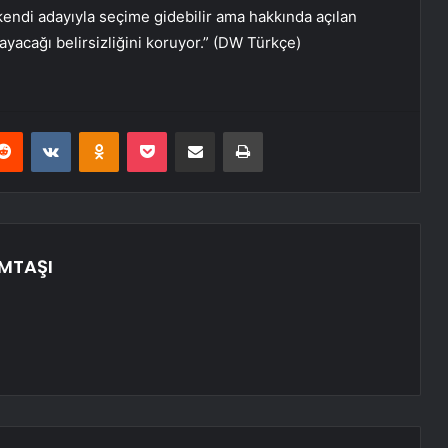
endi adayıyla seçime gidebilir ama hakkında açılan
yacağı belirsizliğini koruyor.” (DW Türkçe)
erest
Reddit
VKontakte
Odnoklassniki
Pocket
E-Posta ile paylaş
Yazdır
EMTAŞI