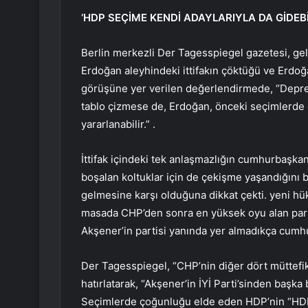
‘HDP SEÇİME KENDİ ADAYLARIYLA DA GİDEBİ
Berlin merkezli Der Tagesspiegel gazetesi, geliş
Erdoğan aleyhindeki ittifakın çöktüğü ve Erdoğ
görüşüne yer verilen değerlendirmede, “Depre
tablo çizmese de, Erdoğan, önceki seçimlerde
yararlanabilir.” .
İttifak içindeki tek anlaşmazlığın cumhurbaşkanı
boşalan koltuklar için de çekişme yaşandığını b
gelmesine karşı olduğuna dikkat çekti. yeni hük
masada CHP’den sonra en yüksek oyu alan parti
Akşener’in partisi yanında yer almadıkça cumhu
Der Tagesspiegel, “CHP’nin diğer dört müttefik
hatırlatarak, “Akşener’in İYİ Parti’sinden başka
Seçimlerde çoğunluğu elde eden HDP’nin “HDP, m