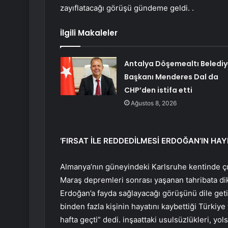
zayıflatacağı görüşü gündeme geldi. .
İlgili Makaleler
Antalya Döşemealtı Belediy
Başkanı Menderes Dal da
CHP’den istifa etti
Ağustos 8, 2026
‘FIRSAT İLE REDDEDİLMESİ ERDOĞAN’IN HAY
Almanya’nın güneyindeki Karlsruhe kentinde ç
Maraş depremleri sonrası yaşanan tahribata dik
Erdoğan’a fayda sağlayacağı görüşünü dile geti
binden fazla kişinin hayatını kaybettiği Türki
hafta geçti” dedi. inşaattaki usulsüzlükleri, yols