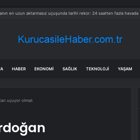
 Güzelbahçe Zabıtası’ndan kapsamlı gıda denetimi
FA
HABER
EKONOMI
SAĞLIK
TEKNOLOJI
YAŞAM
tan uçuyor olmalı
Erdoğan