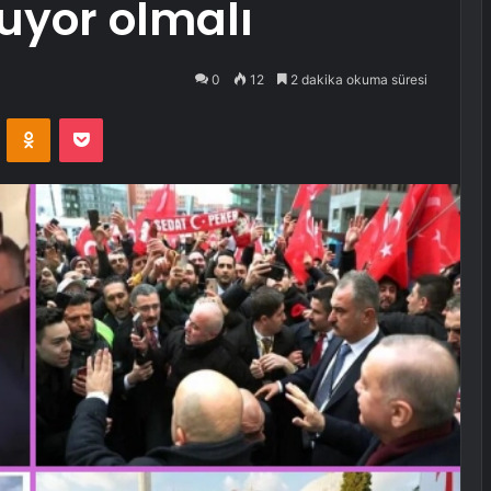
uyor olmalı
0
12
2 dakika okuma süresi
VKontakte
Odnoklassniki
Pocket