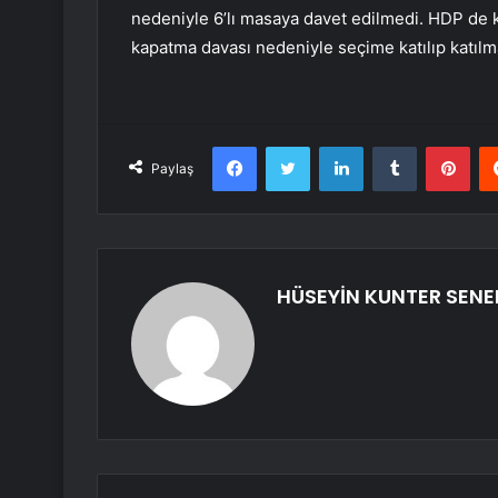
nedeniyle 6’lı masaya davet edilmedi. HDP de k
kapatma davası nedeniyle seçime katılıp katılma
Facebook
Twitter
LinkedIn
Tumblr
Pint
Paylaş
HÜSEYİN KUNTER SEN