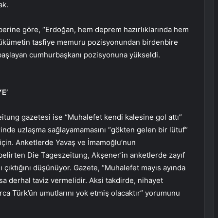
ak.
erine göre, “Erdoğan, hem deprem hazırlıklarında hem
r hükümetin tasfiye memuru pozisyonundan birdenbire
 başlayan cumhurbaşkanı pozisyonuna yükseldi.
E’
itung gazetesi ise “Muhalefet kendi kalesine gol attı”
erinde uzlaşma sağlayamamasını “gökten gelen bir lütuf”
için. Anketlerde Yavaş ve İmamoğlu’nun
 belirten Die Tageszeitung, Akşener’in anketlerde zayıf
şı çıktığını düşünüyor. Gazete, “Muhalefet mayıs ayında
a derhal taviz vermelidir. Aksi takdirde, nihayet
ca Türk’ün umutlarını yok etmiş olacaktır” yorumunu