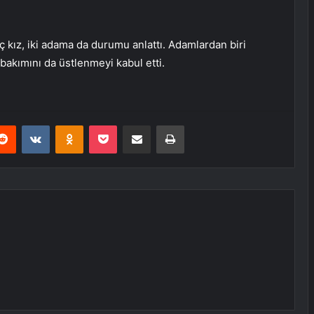
 kız, iki adama da durumu anlattı. Adamlardan biri
akımını da üstlenmeyi kabul etti.
erest
Reddit
VKontakte
Odnoklassniki
Pocket
E-Posta ile paylaş
Yazdır