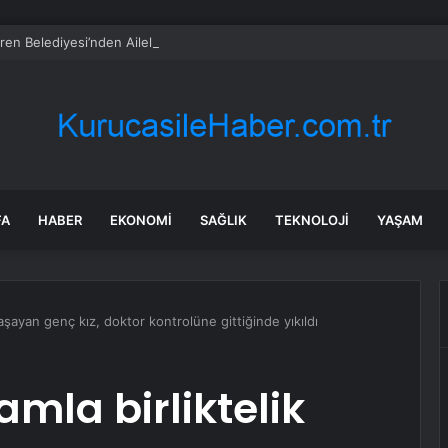
ren Belediyesi’nden Ailelere Etkili Ebeveynlik Eğitimi
FA
HABER
EKONOMI
SAĞLIK
TEKNOLOJI
YAŞAM
yaşayan genç kız, doktor kontrolüne gittiğinde yıkıldı
amla birliktelik