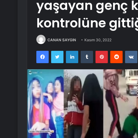
yaşayan genç kı
kontrolüne gitti
CANAN SAYGIN
Kasım 30, 2022
Facebook
Twitter
LinkedIn
Tumblr
Pinterest
Reddit