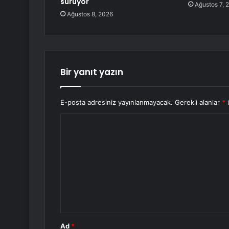
sürüyor
Ağustos 7, 
Ağustos 8, 2026
Bir yanıt yazın
E-posta adresiniz yayınlanmayacak.
Gerekli alanlar
*
i
Y
o
r
u
m
*
Ad
*