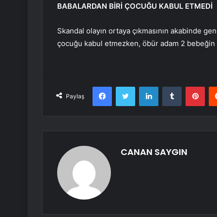
BABALARDAN BİRİ ÇOCUĞU KABUL ETMEDİ
Skandal olayın ortaya çıkmasının akabinde genç
çocuğu kabul etmezken, öbür adam 2 bebeğin b
Facebook
Twitter
LinkedIn
Tumblr
Pint
Paylaş
CANAN SAYGIN