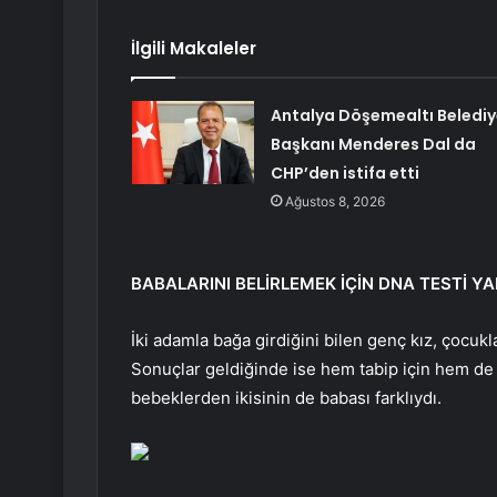
İlgili Makaleler
Antalya Döşemealtı Belediy
Başkanı Menderes Dal da
CHP’den istifa etti
Ağustos 8, 2026
BABALARINI BELİRLEMEK İÇİN DNA TESTİ YA
İki adamla bağa girdiğini bilen genç kız, çocuk
Sonuçlar geldiğinde ise hem tabip için hem de g
bebeklerden ikisinin de babası farklıydı.