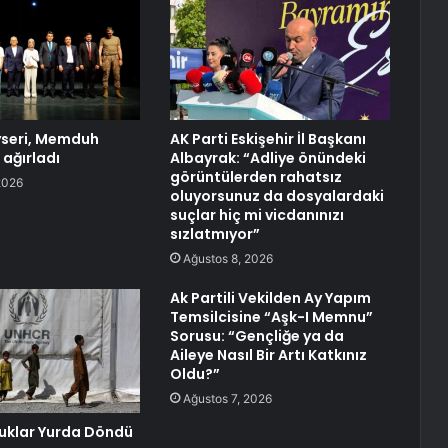
seri, Memduh
AK Parti Eskişehir İl Başkanı
 ağırladı
Albayrak: “Adliye önündeki
görüntülerden rahatsız
2026
oluyorsunuz da dosyalardaki
suçlar hiç mi vicdanınızı
sızlatmıyor”
Ağustos 8, 2026
Ak Partili Vekilden Ay Yapım
Temsilcisine “Aşk-I Memnu”
Sorusu: “Gençliğe ya da
Aileye Nasıl Bir Artı Katkınız
Oldu?”
Ağustos 7, 2026
uklar Yurda Döndü