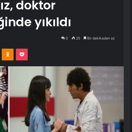
z, doktor
ğinde yıkıldı
0
25
Bir dakikadan az
VKontakte
Odnoklassniki
Pocket