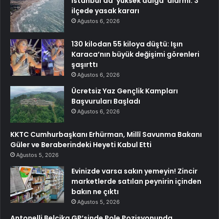
İstanbul’da ‘yüksek dalga’ alarmı: 3
ilçede yasak kararı
Ağustos 6, 2026
130 kilodan 55 kiloya düştü: Işın
Karaca’nın büyük değişimi görenleri
şaşırttı
Ağustos 6, 2026
Ücretsiz Yaz Gençlik Kampları
Başvuruları Başladı
Ağustos 6, 2026
KKTC Cumhurbaşkanı Erhürman, Millî Savunma Bakanı
Güler ve Beraberindeki Heyeti Kabul Etti
Ağustos 5, 2026
Evinizde varsa sakın yemeyin! Zincir
marketlerde satılan peynirin içinden
bakın ne çıktı
Ağustos 5, 2026
Antonelli Belçika GP’sinde Pole Pozisyonunda