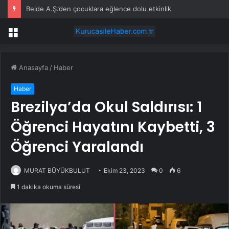
Belde A.Ş.’den çocuklara eğlence dolu etkinlik
Menü
Anasayfa
/
Haber
Haber
Brezilya’da Okul Saldırısı: 1
Öğrenci Hayatını Kaybetti, 3
Öğrenci Yaralandı
MURAT BÜYÜKBULUT
Ekim 23, 2023
0
6
1 dakika okuma süresi