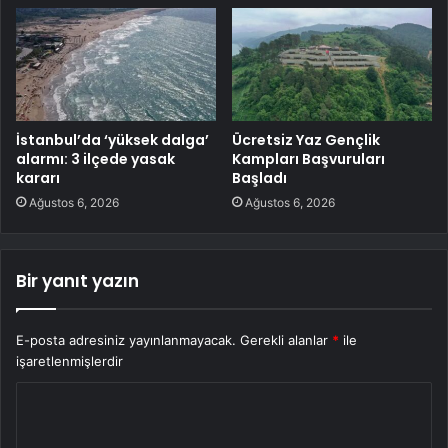
İstanbul’da ‘yüksek dalga’
Ücretsiz Yaz Gençlik
alarmı: 3 ilçede yasak
Kampları Başvuruları
kararı
Başladı
Ağustos 6, 2026
Ağustos 6, 2026
Bir yanıt yazın
E-posta adresiniz yayınlanmayacak.
Gerekli alanlar
*
ile
işaretlenmişlerdir
Y
o