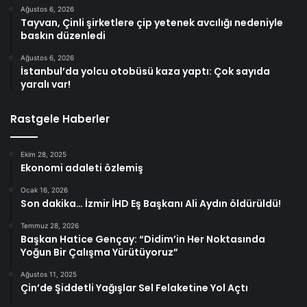
Ağustos 6, 2026
Tayvan, Çinli şirketlere çip yetenek avcılığı nedeniyle
baskın düzenledi
Ağustos 6, 2026
İstanbul’da yolcu otobüsü kaza yaptı: Çok sayıda
yaralı var!
Rastgele Haberler
Ekim 28, 2025
Ekonomi adaleti özlemiş
Ocak 16, 2026
Son dakika… İzmir İHD Eş Başkanı Ali Aydın öldürüldü!
Temmuz 28, 2026
Başkan Hatice Gençay: “Didim’in Her Noktasında
Yoğun Bir Çalışma Yürütüyoruz”
Ağustos 11, 2025
Çin’de Şiddetli Yağışlar Sel Felaketine Yol Açtı