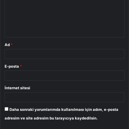
r
u
m
*
Ad
*
E-posta
*
İnternet sitesi
Daha sonraki yorumlarımda kullanılması için adım, e-posta
adresim ve site adresim bu tarayıcıya kaydedilsin.