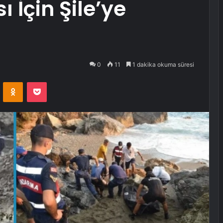
ı İçin Şile’ye
3
0
11
1 dakika okuma süresi
VKontakte
Odnoklassniki
Pocket