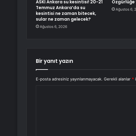
ASKİ Ankara su kesintisi! 20-21
Özgürlüğe 
Temmuz Ankara’da su
Ağustos 6, 
kesintisi ne zaman bitecek,
sular ne zaman gelecek?
Ağustos 6, 2026
Bir yanıt yazın
E-posta adresiniz yayınlanmayacak.
Gerekli alanlar
*
i
Y
o
r
u
m
*