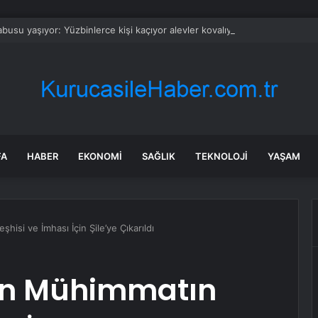
busu yaşıyor: Yüzbinlerce kişi kaçıyor alevler kovalıyor
FA
HABER
EKONOMI
SAĞLIK
TEKNOLOJI
YAŞAM
isi ve İmhası İçin Şile’ye Çıkarıldı
an Mühimmatın