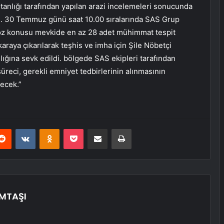
nlığı tarafından yapılan arazi incelemeleri sonucunda
di. 30 Temmuz günü saat 10.00 sıralarında SAS Grup
Söz konusu mevkide en az 28 adet mühimmat tespit
karaya çıkarılarak teşhis ve imha için Şile Nöbetçi
ığına sevk edildi. bölgede SAS ekipleri tarafından
reci, gerekli emniyet tedbirlerinin alınmasının
ecek.”
erest
Reddit
VKontakte
Odnoklassniki
Pocket
E-Posta ile paylaş
Yazdır
EMTAŞI