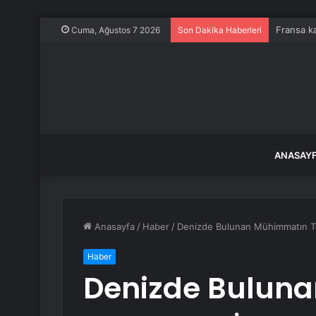
Fransa ka
Cuma, Ağustos 7 2026
Son Dakika Haberleri
ANASAY
Anasayfa
/
Haber
/
Denizde Bulunan Mühimmatın Teşh
Haber
Denizde Bulun