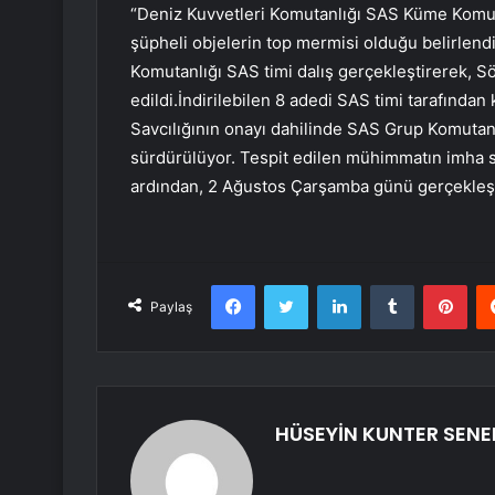
“Deniz Kuvvetleri Komutanlığı SAS Küme Komuta
şüpheli objelerin top mermisi olduğu belirlen
Komutanlığı SAS timi dalış gerçekleştirerek, 
edildi.İndirilebilen 8 adedi SAS timi tarafından 
Savcılığının onayı dahilinde SAS Grup Komutanl
sürdürülüyor. Tespit edilen mühimmatın imha sü
ardından, 2 Ağustos Çarşamba günü gerçekleş
Facebook
Twitter
LinkedIn
Tumblr
Pint
Paylaş
HÜSEYİN KUNTER SEN