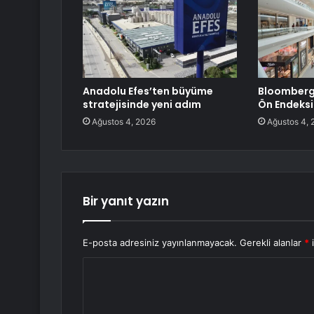
Anadolu Efes’ten büyüme
Bloomberg 
stratejisinde yeni adım
Ön Endeksi
Ağustos 4, 2026
Ağustos 4, 
Bir yanıt yazın
E-posta adresiniz yayınlanmayacak.
Gerekli alanlar
*
i
Y
o
r