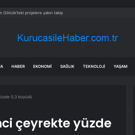
an Gölcük’teki projelere yakın takip
FA
HABER
EKONOMI
SAĞLIK
TEKNOLOJI
YAŞAM
 yüzde 0,3 büyüdü
nci çeyrekte yüzde