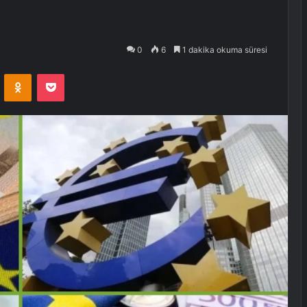
3
0
6
1 dakika okuma süresi
VKontakte
Odnoklassniki
Pocket