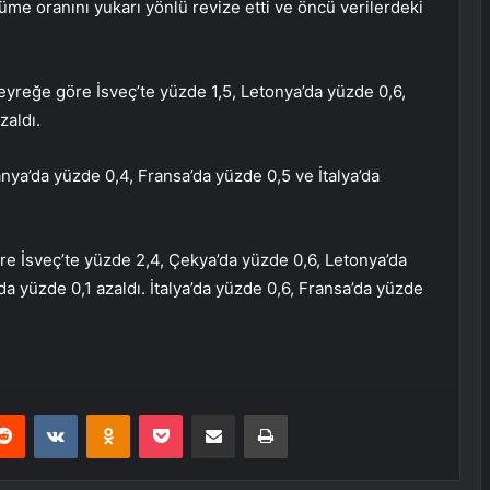
üme oranını yukarı yönlü revize etti ve öncü verilerdeki
eyreğe göre İsveç’te yüzde 1,5, Letonya’da yüzde 0,6,
zaldı.
nya’da yüzde 0,4, Fransa’da yüzde 0,5 ve İtalya’da
e İsveç’te yüzde 2,4, Çekya’da yüzde 0,6, Letonya’da
a yüzde 0,1 azaldı. İtalya’da yüzde 0,6, Fransa’da yüzde
erest
Reddit
VKontakte
Odnoklassniki
Pocket
E-Posta ile paylaş
Yazdır