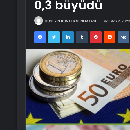
0,3 büyüdü
HÜSEYİN KUNTER SENEMTAŞI
Ağustos 2, 202
Facebook
Twitter
LinkedIn
Tumblr
Pinterest
Reddit