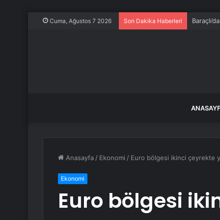
Baraçlı’d
Cuma, Ağustos 7 2026
Son Dakika Haberleri
ANASAY
Anasayfa
/
Ekonomi
/
Euro bölgesi ikinci çeyrekte
Ekonomi
Euro bölgesi iki