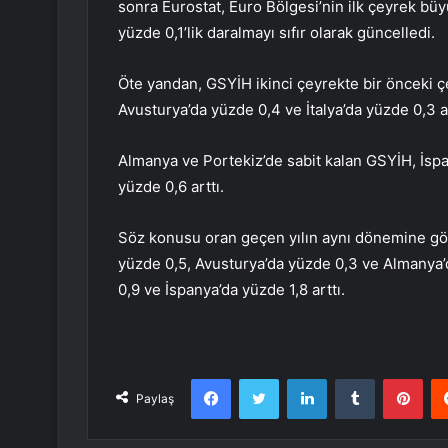
sonra Eurostat, Euro Bölgesi’nin ilk çeyrek büy
yüzde 0,1’lik daralmayı sıfır olarak güncelledi.
Öte yandan, GSYİH ikinci çeyrekte bir önceki ç
Avusturya’da yüzde 0,4 ve İtalya’da yüzde 0,3 a
Almanya ve Portekiz’de sabit kalan GSYİH, İspa
yüzde 0,6 arttı.
Söz konusu oran geçen yılın aynı dönemine gör
yüzde 0,5, Avusturya’da yüzde 0,3 ve Almanya’d
0,9 ve İspanya’da yüzde 1,8 arttı.
Facebook
Twitter
LinkedIn
Tumblr
Pint
Paylaş