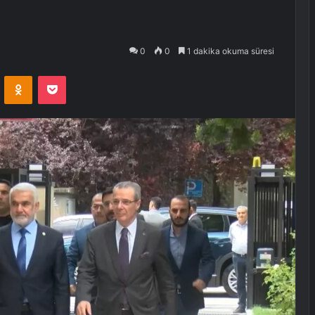
0
0
1 dakika okuma süresi
VKontakte
Odnoklassniki
Pocket