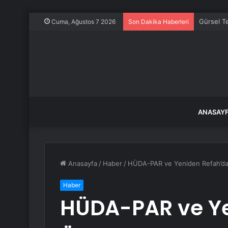
Gürsel Te
Cuma, Ağustos 7 2026
Son Dakika Haberleri
ANASAY
Anasayfa
/
Haber
/
HÜDA-PAR ve Yeniden Refah’da
Haber
HÜDA-PAR ve Y