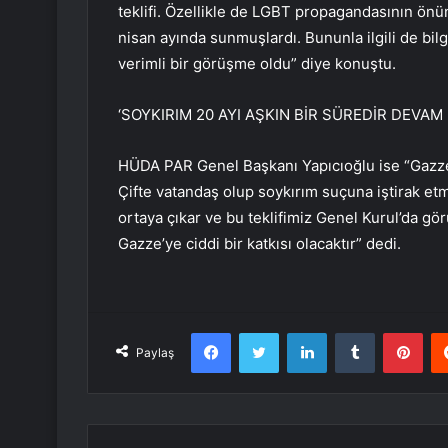
teklifi. Özellikle de LGBT propagandasının önüne
nisan ayında sunmuşlardı. Bununla ilgili de bi
verimli bir görüşme oldu” diye konuştu.
‘SOYKIRIM 20 AYI AŞKIN BİR SÜREDİR DEVAM 
HÜDA PAR Genel Başkanı Yapıcıoğlu ise “Gazze’
Çifte vatandaş olup soykırım suçuna iştirak etm
ortaya çıkar ve bu teklifimiz Genel Kurul’da g
Gazze’ye ciddi bir katkısı olacaktır” dedi.
Facebook
Twitter
LinkedIn
Tumblr
Pint
Paylaş