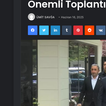
Önemli Toplantı
ÜMİT SAVĞA
Haziran 16, 2025
Facebook
Twitter
LinkedIn
Tumblr
Pinterest
Reddit