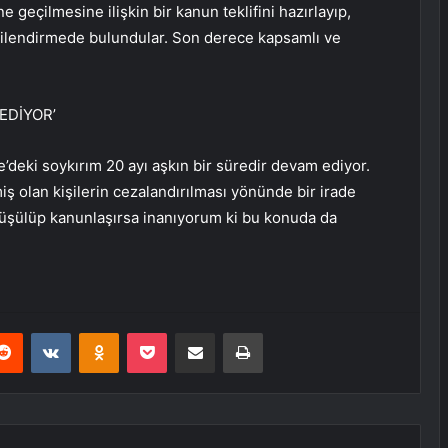
 geçilmesine ilişkin bir kanun teklifini hazırlayıp,
lgilendirmede bulundular. Son derece kapsamlı ve
EDİYOR’
deki soykırım 20 ayı aşkın bir süredir devam ediyor.
iş olan kişilerin cezalandırılması yönünde bir irade
örüşülüp kanunlaşırsa inanıyorum ki bu konuda da
erest
Reddit
VKontakte
Odnoklassniki
Pocket
E-Posta ile paylaş
Yazdır