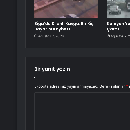
Biga’da Silahlı Kavga: Bir Kişi
Kamyon Ya
Hayatını Kaybetti
Çarptı
Ağustos 7, 2026
Ağustos 7, 
Bir yanıt yazın
E-posta adresiniz yayınlanmayacak.
Gerekli alanlar
*
i
Y
o
r
u