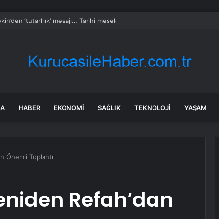
kin’den ‘tutarlılık’ mesajı… Tarihi meselelerde pusula net olmalı
FA
HABER
EKONOMI
SAĞLIK
TEKNOLOJI
YAŞAM
n Önemli Toplantı
eniden Refah’dan