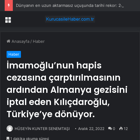
Dünyanın en uzun aktarmasız uçuşunda tarihi rekor: 24 saatten fazla havada kaldılar
Menü
Anasayfa
/
Haber
Haber
İmamoğlu’nun hapis
cezasına çarptırılmasının
ardından Almanya gezisini
iptal eden Kılıçdaroğlu,
Türkiye’ye dönüyor.
HÜSEYİN KUNTER SENEMTAŞI
Aralık 22, 2022
0
12
1 dakika okuma süresi