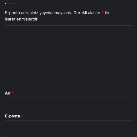
E-posta adresiniz yayınlanmayacak.
Gerekli alanlar
*
ile
işaretlenmişlerdir
Y
o
r
u
m
*
Ad
*
E-posta
*