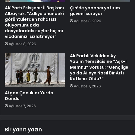
AK Parti Eskişehir İl Başkanı
Çin’de yabancı yatırım
Albayrak: “Adliye önündeki
güveni sürüyor
görüntülerden rahatsız
Ağustos 8, 2026
oluyorsunuz da
dosyalardaki suçlar hiç mi
vicdanınızı sızlatmıyor”
Ağustos 8, 2026
Ak Partili Vekilden Ay
Yapım Temsilcisine “Aşk-I
Memnu” Sorusu: “Gençliğe
ya da Aileye Nasıl Bir Artı
Katkınız Oldu?”
Ağustos 7, 2026
Afgan Çocuklar Yurda
Döndü
Ağustos 7, 2026
Bir yanıt yazın