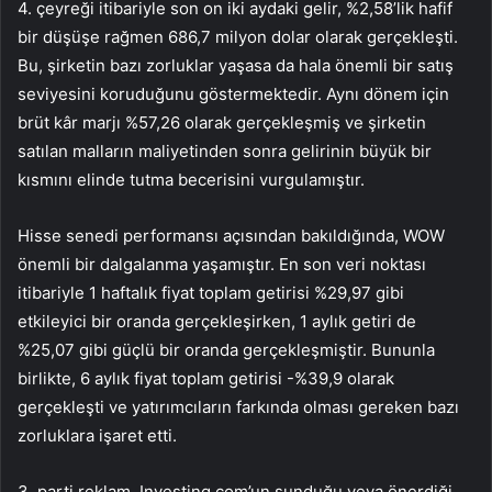
4. çeyreği itibariyle son on iki aydaki gelir, %2,58’lik hafif
bir düşüşe rağmen 686,7 milyon dolar olarak gerçekleşti.
Bu, şirketin bazı zorluklar yaşasa da hala önemli bir satış
seviyesini koruduğunu göstermektedir. Aynı dönem için
brüt kâr marjı %57,26 olarak gerçekleşmiş ve şirketin
satılan malların maliyetinden sonra gelirinin büyük bir
kısmını elinde tutma becerisini vurgulamıştır.
Hisse senedi performansı açısından bakıldığında, WOW
önemli bir dalgalanma yaşamıştır. En son veri noktası
itibariyle 1 haftalık fiyat toplam getirisi %29,97 gibi
etkileyici bir oranda gerçekleşirken, 1 aylık getiri de
%25,07 gibi güçlü bir oranda gerçekleşmiştir. Bununla
birlikte, 6 aylık fiyat toplam getirisi -%39,9 olarak
gerçekleşti ve yatırımcıların farkında olması gereken bazı
zorluklara işaret etti.
3. parti reklam. Investing.com’un sunduğu veya önerdiği