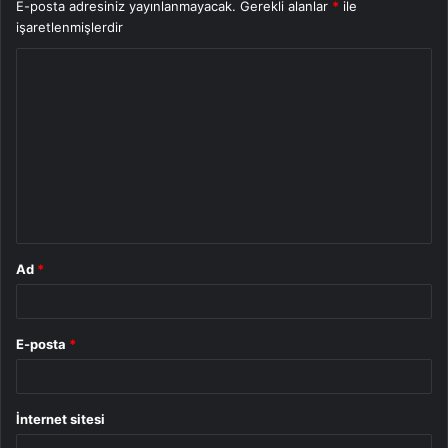
E-posta adresiniz yayınlanmayacak.
Gerekli alanlar
*
ile
işaretlenmişlerdir
Y
o
r
u
m
*
Ad
*
E-posta
*
İnternet sitesi