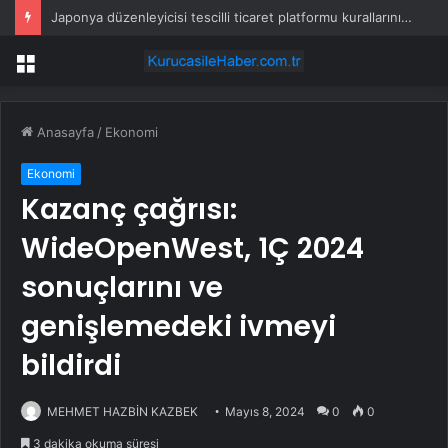
Japonya düzenleyicisi tescilli ticaret platformu kurallarını gözden geçirecek – Nikkei
Menü
Anasayfa
/
Ekonomi
Ekonomi
Kazanç çağrısı:
WideOpenWest, 1Ç 2024
sonuçlarını ve
genişlemedeki ivmeyi
bildirdi
MEHMET HAZBİN KAZBEK
Mayıs 8, 2024
0
0
3 dakika okuma süresi