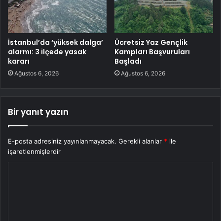
İstanbul’da ‘yüksek dalga’
Ücretsiz Yaz Gençlik
alarmı: 3 ilçede yasak
Kampları Başvuruları
kararı
Başladı
Ağustos 6, 2026
Ağustos 6, 2026
Bir yanıt yazın
E-posta adresiniz yayınlanmayacak.
Gerekli alanlar
*
ile
işaretlenmişlerdir
Y
o
r
u