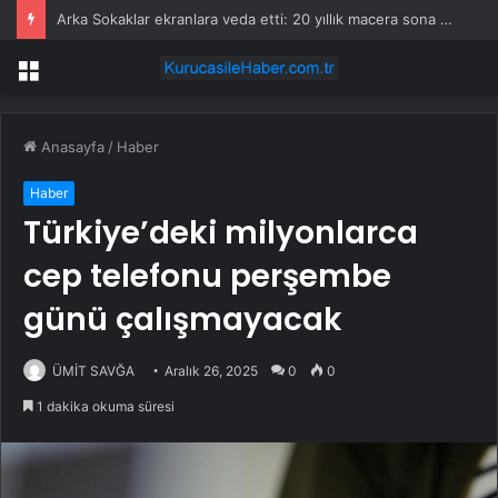
Arka Sokaklar ekranlara veda etti: 20 yıllık macera sona erdi
Menü
Anasayfa
/
Haber
Haber
Türkiye’deki milyonlarca
cep telefonu perşembe
günü çalışmayacak
ÜMİT SAVĞA
Aralık 26, 2025
0
0
1 dakika okuma süresi