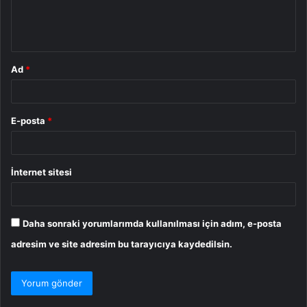
m
*
Ad
*
E-posta
*
İnternet sitesi
Daha sonraki yorumlarımda kullanılması için adım, e-posta
adresim ve site adresim bu tarayıcıya kaydedilsin.