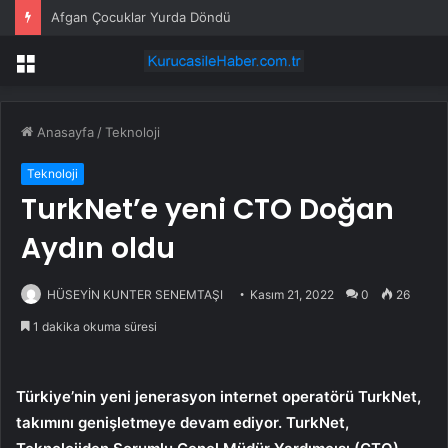
Afgan Çocuklar Yurda Döndü
Menü
Anasayfa
/
Teknoloji
Teknoloji
TurkNet’e yeni CTO Doğan
Aydın oldu
HÜSEYİN KUNTER SENEMTAŞI
Kasım 21, 2022
0
26
1 dakika okuma süresi
Türkiye’nin yeni jenerasyon internet operatörü TurkNet,
takımını genişletmeye devam ediyor. TurkNet,