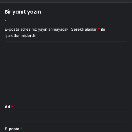
Bir yanıt yazın
E-posta adresiniz yayınlanmayacak.
Gerekli alanlar
*
ile
işaretlenmişlerdir
Y
o
r
u
m
*
Ad
*
E-posta
*