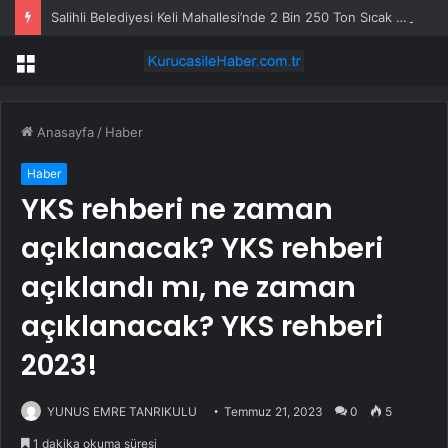
Salihli Belediyesi Keli Mahallesi’nde 2 Bin 250 Ton Sıcak Asfalt Çalışmasını Tamamladı
Menü
Anasayfa
/
Haber
Haber
YKS rehberi ne zaman
açıklanacak? YKS rehberi
açıklandı mı, ne zaman
açıklanacak? YKS rehberi
2023!
YUNUS EMRE TANRIKULU
Temmuz 21, 2023
0
5
1 dakika okuma süresi